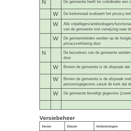
N
De gemeente heeft ter coördinatie een
W
De kerkenraad evalueert het privacy-bele
W
Alle vrijwilligers/ambtsdragers/function
van de gemeente met verwijzing naar de
W
De gemeenteleden worden op de hoogte
privacyverklaring door
N
De bezoekers van de gemeente worden 
door
W
Binnen de gemeente is de afspraak dat 
W
Binnen de gemeente is de afspraak met
persoonsgegevens vanuit de kerk dat d
W
De gemeente beveiligt gegevens (zowel o
Versiebeheer
Versie
Datum
Verbeteringen