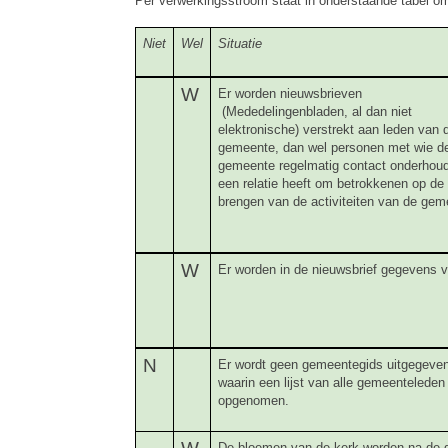
Per verwerkingsstroom staat in onderstaande tabel om
Niet
Wel
Situatie
W
Er worden nieuwsbrieven
(Mededelingenbladen, al dan niet
elektronische) verstrekt aan leden van 
gemeente, dan wel personen met wie d
gemeente regelmatig contact onderhoud
een relatie heeft om betrokkenen op de
brengen van de activiteiten van de gem
W
Er worden in de nieuwsbrief gegevens 
N
Er wordt geen gemeentegids uitgegeve
waarin een lijst van alle gemeenteleden 
opgenomen.
De bloemen van de kerk worden na de d